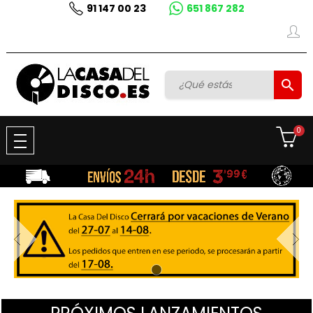
91 147 00 23
651 867 282

0