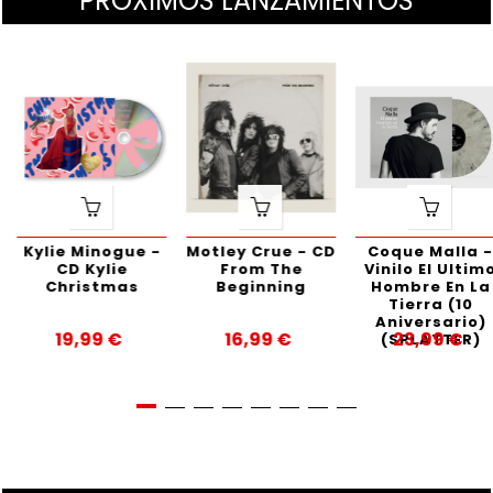
PRÓXIMOS LANZAMIENTOS
Kylie Minogue -
Motley Crue - CD
Coque Malla -
CD Kylie
From The
Vinilo El Ultimo
Christmas
Beginning
Hombre En La
Tierra (10
Aniversario)
19,99 €
16,99 €
23,99 €
(SPLATTER)
Precio
Precio
Precio